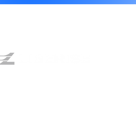
LIBERISE 株式会社
東京本社
〒151-0051 東京都渋谷区千駄ヶ谷３丁目３９−２ VORT神宮北参道７F
TEL：03-6712-7243 FAX：03-6712-7252
​大阪営業所