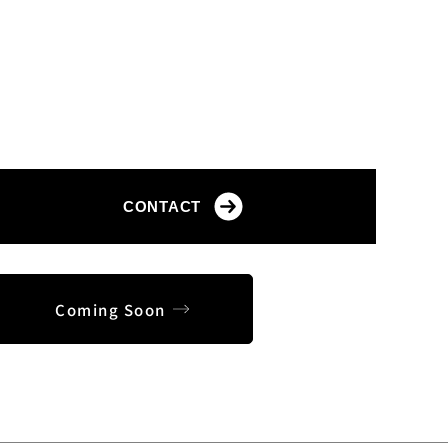
〒536-0014 大阪府大阪市城東区鴫野西２丁目２−１２ グラマシー京橋
TEL：06-7654-8250
CONTACT
Coming Soon