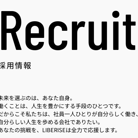
Recruit
​採用情報​
未来を選ぶのは、
あなた自身。
働くことは、人生を豊かにする手段のひとつです。
だからこそ私たちは、社員一人ひとりが自分らしく働き
自分らしい人生を歩める会社でありたい。
あなたの挑戦を、LIBERISEは全力で応援します。